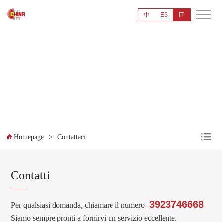
中
ES
IT
Contattaci
CONTACT US
>
Homepage
Contattaci
Contatti
3923746668
Per qualsiasi domanda, chiamare il numero
Siamo sempre pronti a fornirvi un servizio eccellente.